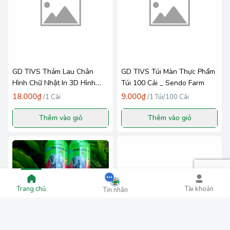
GD TIVS Thảm Lau Chân
GD TIVS Túi Màn Thực Phẩm
Hình Chữ Nhật In 3D Hình
Túi 100 Cái _ Sendo Farm
Thú Dễ Thương _ SendoFarm
18.000₫
9.000₫
/
1 Cái
/
1 Túi/100 Cái
Thêm vào giỏ
Thêm vào giỏ
Trang chủ
Tài khoản
Tin nhắn