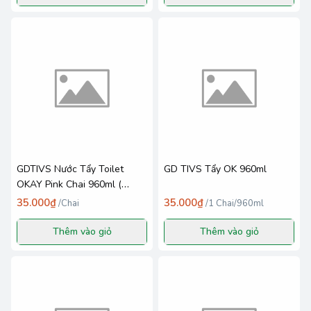
GDTIVS Nước Tẩy Toilet
GD TIVS Tẩy OK 960ml
OKAY Pink Chai 960ml (
100% NK ) _ TL - NKPP Hà
35.000₫
35.000₫
/
Chai
/
1 Chai/960ml
Nam Sơn
Thêm vào giỏ
Thêm vào giỏ