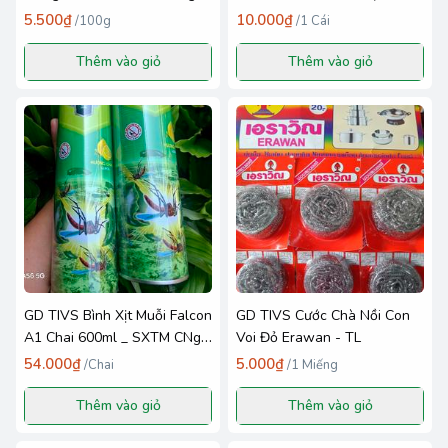
Tốt _ CH
5.500₫
10.000₫
/
100g
/
1 Cái
Thêm vào giỏ
Thêm vào giỏ
GD TIVS Bình Xịt Muỗi Falcon
GD TIVS Cước Chà Nồi Con
A1 Chai 600ml _ SXTM CNg
Voi Đỏ Erawan - TL
AVal
54.000₫
5.000₫
/
Chai
/
1 Miếng
Thêm vào giỏ
Thêm vào giỏ