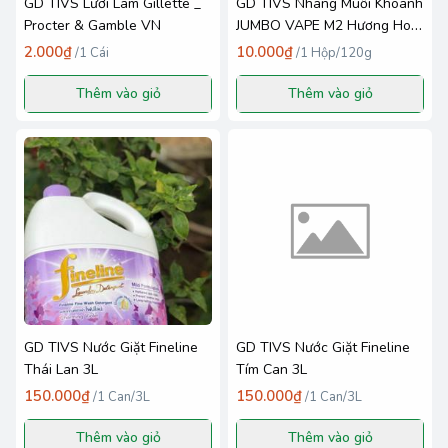
GD TIVS Lưỡi Lam Gillette _
GD TIVS Nhang Muỗi Khoanh
Procter & Gamble VN
JUMBO VAPE M2 Hương Hoa
Lài Hộp 120g _ Fumakilla
2.000₫
10.000₫
/
1 Cái
/
1 Hộp/120g
Thêm vào giỏ
Thêm vào giỏ
GD TIVS Nước Giặt Fineline
GD TIVS Nước Giặt Fineline
Thái Lan 3L
Tím Can 3L
150.000₫
150.000₫
/
1 Can/3L
/
1 Can/3L
Thêm vào giỏ
Thêm vào giỏ