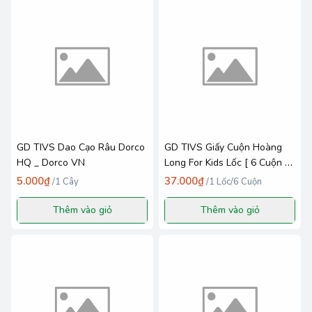
GD TIVS Dao Cạo Râu Dorco
GD TIVS Giấy Cuộn Hoàng
HQ _ Dorco VN
Long For Kids Lốc [ 6 Cuộn *
98 Sheet ] - NPP Trần Văn
5.000₫
37.000₫
/
1 Cây
/
1 Lốc/6 Cuộn
Khôi
Thêm vào giỏ
Thêm vào giỏ