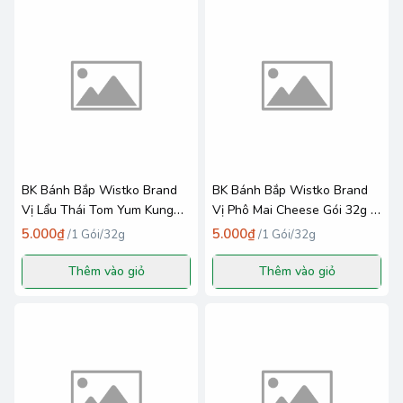
BK Bánh Bắp Wistko Brand
BK Bánh Bắp Wistko Brand
Vị Lẩu Thái Tom Yum Kung
Vị Phô Mai Cheese Gói 32g _
Gói 30g _ European Snack
European Snack Food VN
5.000₫
5.000₫
/
1 Gói/32g
/
1 Gói/32g
Food VN
Thêm vào giỏ
Thêm vào giỏ