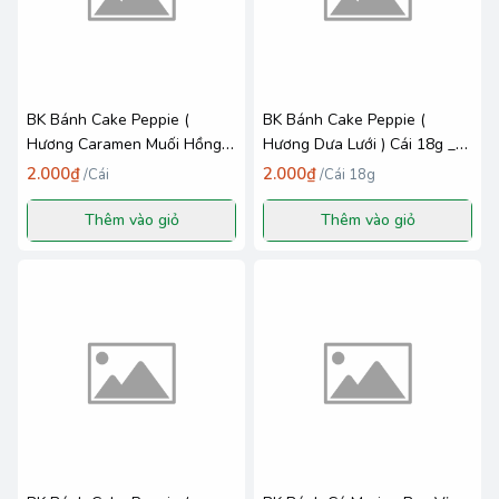
BK Bánh Cake Peppie (
BK Bánh Cake Peppie (
Hương Caramen Muối Hồng )
Hương Dưa Lưới ) Cái 18g _
Cái 18g _ Richy MN
Richy MN
2.000₫
2.000₫
/
Cái
/
Cái 18g
Thêm vào giỏ
Thêm vào giỏ