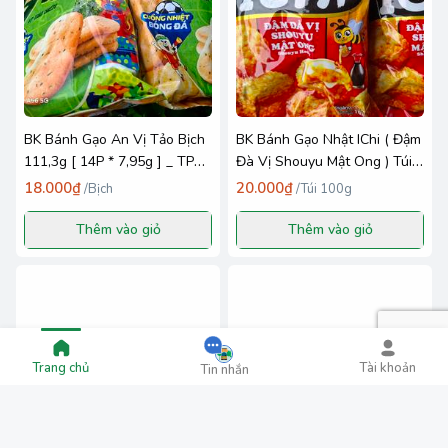
BK Bánh Gạo An Vị Tảo Bịch
BK Bánh Gạo Nhật IChi ( Đậm
111,3g [ 14P * 7,95g ] _ TP
Đà Vị Shouyu Mật Ong ) Túi
Orion VN
100g
18.000₫
20.000₫
/
Bịch
/
Túi 100g
Thêm vào giỏ
Thêm vào giỏ
Trang chủ
Tài khoản
Tin nhắn