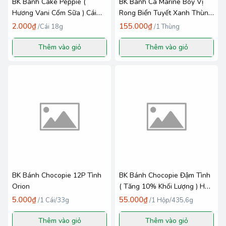
BK Bánh Cake Peppie (
BK Bánh Cá Marine Boy Vị
Hương Vani Cốm Sữa ) Cái
Rong Biển Tuyết Xanh Thùng
18g _ Richy MN
[ 20 Hộp * 35g ] Orion
2.000₫
155.000₫
/
Cái 18g
/
1 Thùng
Thêm vào giỏ
Thêm vào giỏ
BK Bánh Chocopie 12P Tình
BK Bánh Chocopie Đậm Tình
Orion
( Tăng 10% Khối Lượng ) Hộp
435,6g [ 12P * 36,3g ] _ Orion
5.000₫
55.000₫
/
1 Cái/33g
/
1 Hộp/435,6g
Thêm vào giỏ
Thêm vào giỏ