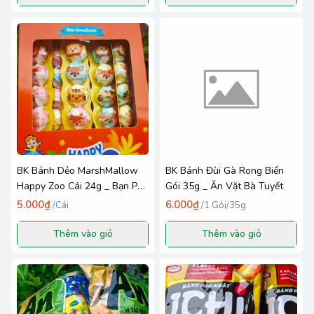
BK Bánh Dẻo MarshMallow
BK Bánh Đùi Gà Rong Biển
Happy Zoo Cái 24g _ Bạn Phú
Gói 35g _ Ăn Vặt Bà Tuyết
- TQ XNK Thiên Vũ
5.000₫
6.000₫
/
Cái
/
1 Gói/35g
Thêm vào giỏ
Thêm vào giỏ