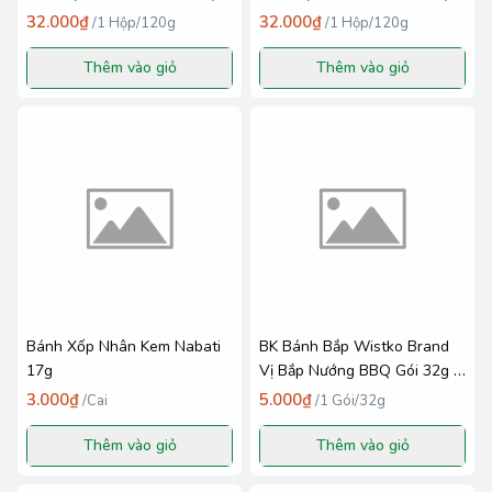
( Hồng ) 120g - One Mount
( Trắng ) 120g - One Mount
32.000₫
32.000₫
/
1 Hộp/120g
/
1 Hộp/120g
Distribution
Distribution
Thêm vào giỏ
Thêm vào giỏ
Bánh Xốp Nhân Kem Nabati
BK Bánh Bắp Wistko Brand
17g
Vị Bắp Nướng BBQ Gói 32g _
European Snack Food VN
3.000₫
5.000₫
/
Cai
/
1 Gói/32g
Thêm vào giỏ
Thêm vào giỏ