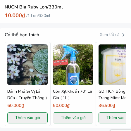
NUCM Bia Ruby Lon/330ml
10.000₫
/
1 Lon/330ml
Có thể bạn thích
Xem tất cả
Bánh Phú Sĩ Vị Lá
Cồn Xịt Khuẩn 70° Lê
GD TICN Bông T
Dứa ( Truyền Thống )
Gia ( 1L )
Trang Mfmr MoFa
MeiRen 222 Miến
60.000₫
50.000₫
36.500₫
Thêm vào giỏ
Thêm vào giỏ
Thêm vào gi