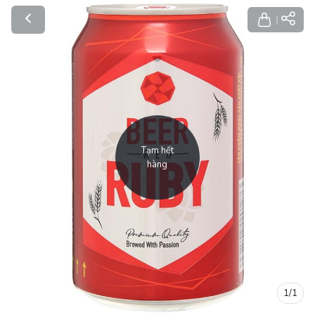
Tạm hết
hàng
1
/
1